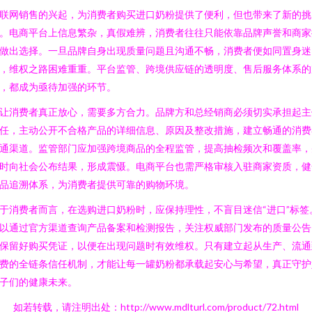
联网销售的兴起，为消费者购买进口奶粉提供了便利，但也带来了新的挑
。电商平台上信息繁杂，真假难辨，消费者往往只能依靠品牌声誉和商家
做出选择。一旦品牌自身出现质量问题且沟通不畅，消费者便如同置身迷
，维权之路困难重重。平台监管、跨境供应链的透明度、售后服务体系的
，都成为亟待加强的环节。
让消费者真正放心，需要多方合力。品牌方和总经销商必须切实承担起主
任，主动公开不合格产品的详细信息、原因及整改措施，建立畅通的消费
通渠道。监管部门应加强跨境商品的全程监管，提高抽检频次和覆盖率，
时向社会公布结果，形成震慑。电商平台也需严格审核入驻商家资质，健
品追溯体系，为消费者提供可靠的购物环境。
于消费者而言，在选购进口奶粉时，应保持理性，不盲目迷信“进口”标签
以通过官方渠道查询产品备案和检测报告，关注权威部门发布的质量公告
保留好购买凭证，以便在出现问题时有效维权。只有建立起从生产、流通
费的全链条信任机制，才能让每一罐奶粉都承载起安心与希望，真正守护
子们的健康未来。
如若转载，请注明出处：http://www.mdlturl.com/product/72.html