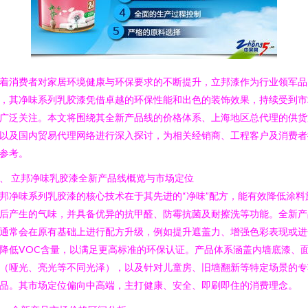
着消费者对家居环境健康与环保要求的不断提升，立邦漆作为行业领军品
，其净味系列乳胶漆凭借卓越的环保性能和出色的装饰效果，持续受到市
广泛关注。本文将围绕其全新产品线的价格体系、上海地区总代理的供货
以及国内贸易代理网络进行深入探讨，为相关经销商、工程客户及消费者
参考。
、 立邦净味乳胶漆全新产品线概览与市场定位
邦净味系列乳胶漆的核心技术在于其先进的“净味”配方，能有效降低涂料
后产生的气味，并具备优异的抗甲醛、防霉抗菌及耐擦洗等功能。全新产
通常会在原有基础上进行配方升级，例如提升遮盖力、增强色彩表现或进
降低VOC含量，以满足更高标准的环保认证。产品体系涵盖内墙底漆、
（哑光、亮光等不同光泽），以及针对儿童房、旧墙翻新等特定场景的专
品。其市场定位偏向中高端，主打健康、安全、即刷即住的消费理念。