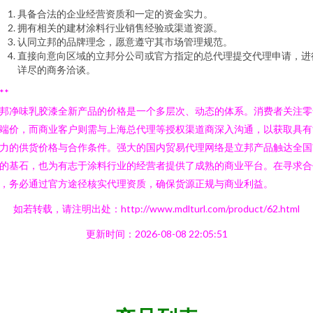
具备合法的企业经营资质和一定的资金实力。
拥有相关的建材涂料行业销售经验或渠道资源。
认同立邦的品牌理念，愿意遵守其市场管理规范。
直接向意向区域的立邦分公司或官方指定的总代理提交代理申请，进
详尽的商务洽谈。
**
邦净味乳胶漆全新产品的价格是一个多层次、动态的体系。消费者关注零
端价，而商业客户则需与上海总代理等授权渠道商深入沟通，以获取具有
力的供货价格与合作条件。强大的国内贸易代理网络是立邦产品触达全国
的基石，也为有志于涂料行业的经营者提供了成熟的商业平台。在寻求合
，务必通过官方途径核实代理资质，确保货源正规与商业利益。
如若转载，请注明出处：http://www.mdlturl.com/product/62.html
更新时间：2026-08-08 22:05:51