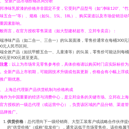
、 全新产品市场价格区间分析
邦净味乳胶漆的价格并非固定不变，它受到产品型号（如“净味120”、“竹
味五合一”等）、规格（如5L、15L、18L）、购买渠道以及市场促销活动
重因素影响。
般而言，在官方授权零售渠道（如大型建材超市、立邦专卖店）：
端净味产品（如二合一、三合一）的5L装面漆，零售价通常在每桶300元
00元人民币区间。
端全效产品（如抗甲醛五合一、儿童漆等）的5L装，零售价可能达到每桶
00元至900元甚至更高。
注意
：以上为市场常见零售参考价，具体价格请以购买时门店实际标价为
。全新产品上市初期，可能因技术升级或包装更新，价格会有小幅上浮或
推广期优惠。
、 上海总代理新产品供货机制与价格构成
海作为中国重要的经济与消费中心，是立邦业务的关键市场。立邦在上海
官方授权的一级总代理（或运营中心），负责该区域的产品分销、渠道管
品牌推广。
供货价格
：总代理向下一级经销商、大型工装客户或战略合作伙伴提
的“供货价格”（或称“批发价”），通常远低于市场零售价。该价格属