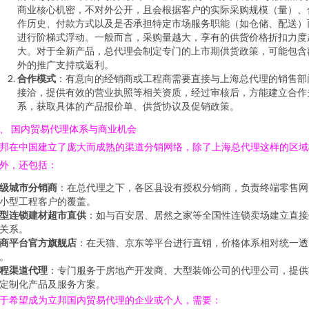
商业核心机密，不对外公开，且会根据客户的实际采购规模（量）、
作历史、付款方式以及是否承担特定市场服务职能（如仓储、配送）
进行阶梯式浮动。一般而言，采购量越大，享有的供货价格折扣力度
大。对于全新产品，总代理会制定专门的上市期供货政策，可能包含
外的推广支持或返利。
合作模式
：有意向的经销商或工程商需要直接与上海总代理的销售部
接洽，提供有效的营业执照等相关资质，经过审核后，方能建立合作
系，获取具体的产品报价单、供货协议及促销政策。
、 国内贸易代理体系与商业机会
邦在中国建立了庞大而成熟的渠道分销网络，除了上海总代理这样的区域
外，还包括：
级城市分销商
：在总代理之下，各区县设有授权分销商，负责终端零售网
小型工程客户的覆盖。
型连锁建材超市直供
：如与百安居、居然之家等全国性连锁卖场建立直接
关系。
商平台官方旗舰店
：在天猫、京东等平台进行直销，价格体系相对统一透
。
程渠道代理
：专门服务于房地产开发商、大型装饰公司的代理公司，提供
定制化产品及服务方案。
于希望成为立邦国内贸易代理的企业或个人，需要：